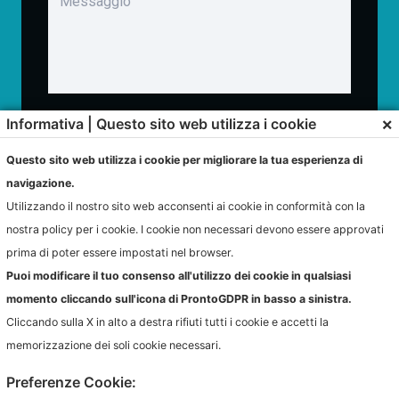
×
Informativa | Questo sito web utilizza i cookie
Confermo di aver preso visione dell'informativa sul trattamento dei
dati ai sensi dell'art. 13 del Regolamento (UE) n. 679/2016 (GDPR).
Questo sito web utilizza i cookie per migliorare la tua esperienza di
navigazione.
Utilizzando il nostro sito web acconsenti ai cookie in conformità con la
nostra policy per i cookie. I cookie non necessari devono essere approvati
Email
prima di poter essere impostati nel browser.
amministrazione@consultint.it
Puoi modificare il tuo consenso all'utilizzo dei cookie in qualsiasi
momento cliccando sull'icona di ProntoGDPR in basso a sinistra.
Cliccando sulla X in alto a destra rifiuti tutti i cookie e accetti la
memorizzazione dei soli cookie necessari.
Numero sede principale
051 64 47 180
Preferenze Cookie: