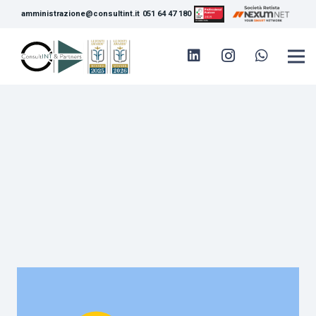
amministrazione@consultint.it
051 64 47 180