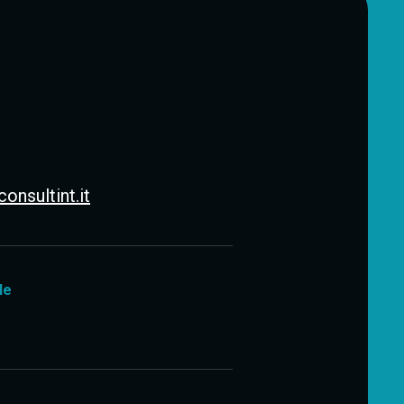
nsultint.it
le