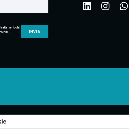
 trattamento dei
679/2016
kie
Menu